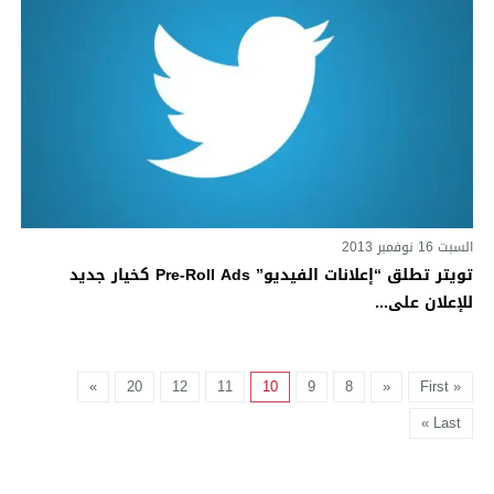
السبت 16 نوفمبر 2013
تويتر تطلق “إعلانات الفيديو” Pre-Roll Ads كخيار جديد
للإعلان على...
»
20
12
11
10
9
8
«
« First
Last »