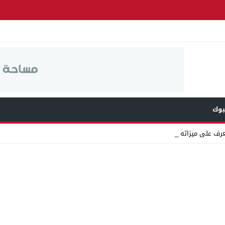
وك
عرف على ميزاته