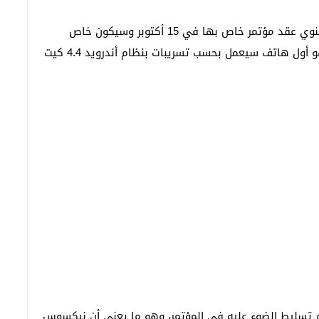
على الأغلب تنوي عقد مؤتمر خاص بها في 15 أكتوبر وسيكون خاص
للكشف عن هاتفها المقبل “نيكسوس 5” Nexus 5 وهو أول هاتف سيعمل بحسب تسريبات بنظام أندرويد 4.4 كيت
م تسليط الضوء عليه في المؤتمر، وهو ما يعني أن نيكسوس