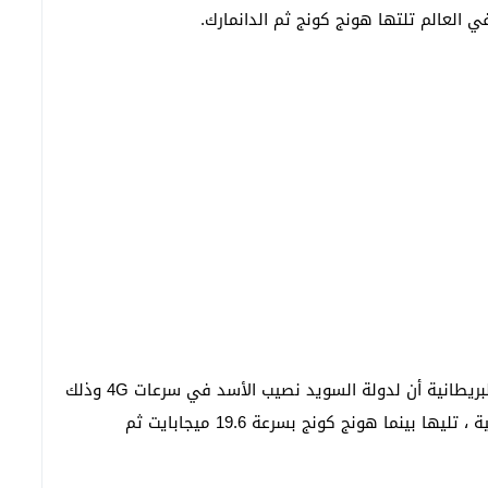
البريطانية أن لدولة السويد نصيب الأسد في سرعات 4G وذلك
بسرعة تحميل تصل الى 22.1 Mbps ميجابايت في الثانية ، تليها بينما هونج كونج بسرعة 19.6 ميجابايت ثم