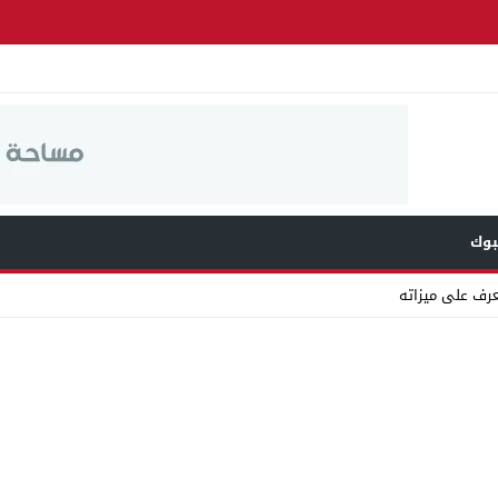
وك
عرف على ميزاته