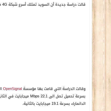
قالت دراسة جديدة أن السويد تمتلك أسرع شبكة 4G في العالم تلتها هونج كونج ثم الدانمارك.
وقالت الدراسة التي قامت بها مؤسسة
OpenSignal
الدانمارك بسرعة 19.1 ميجابايت بالثانية.