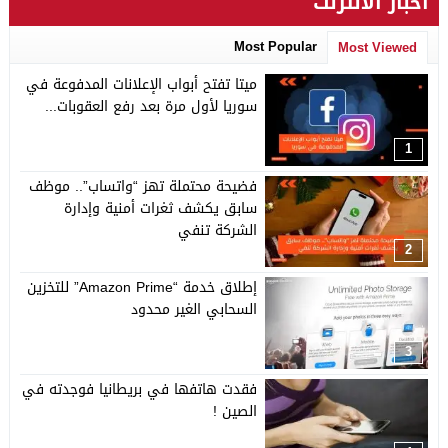
أخبار الانترنت
Most Popular
Most Viewed
ميتا تفتح أبواب الإعلانات المدفوعة في
سوريا لأول مرة بعد رفع العقوبات...
1
فضيحة محتملة تهز “واتساب”.. موظف
سابق يكشف ثغرات أمنية وإدارة
الشركة تنفي
2
إطلاق خدمة “Amazon Prime” للتخزين
السحابي الغير محدود
3
فقدت هاتفها في بريطانيا فوجدته في
الصين !