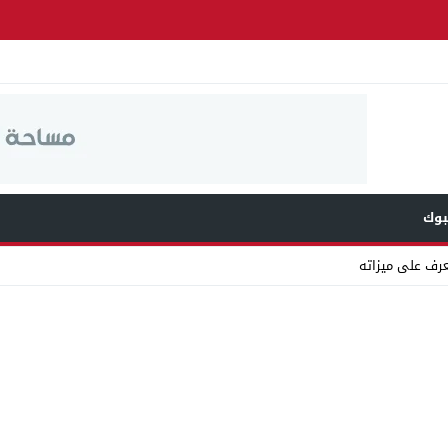
وك
عرف على ميزاته