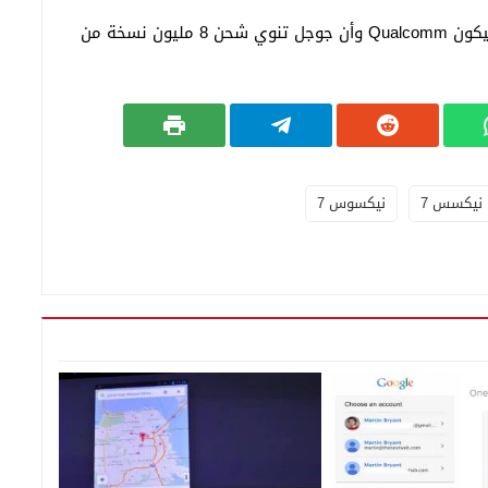
وبحسب التقرير فان معالج نسكسس 7 الجيل الثاني سيكون Qualcomm وأن جوجل تنوي شحن 8 مليون نسخة من
نيكسس 7
نيكسوس 7