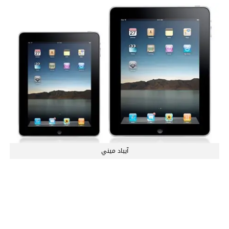
آيباد ميني