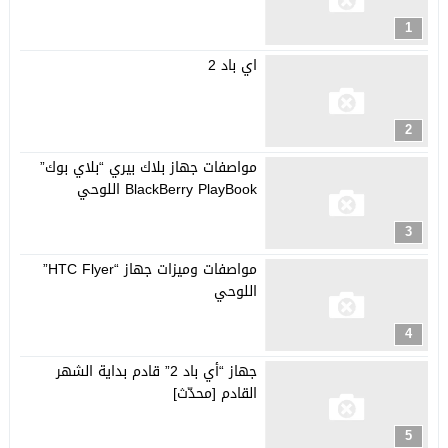
1
اي باد 2
2
مواصفات جهاز بلاك بيري “بلاي بوك”
BlackBerry PlayBook اللوحي
3
مواصفات وميزات جهاز “HTC Flyer”
اللوحي
4
جهاز “أي باد 2” قادم بداية الشهر
القادم [محدّث]
5