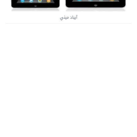
آيباد ميني