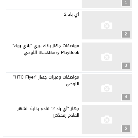
1
اي باد 2
2
مواصفات جهاز بلاك بيري “بلاي بوك”
BlackBerry PlayBook اللوحي
3
مواصفات وميزات جهاز “HTC Flyer”
اللوحي
4
جهاز “أي باد 2” قادم بداية الشهر
القادم [محدّث]
5