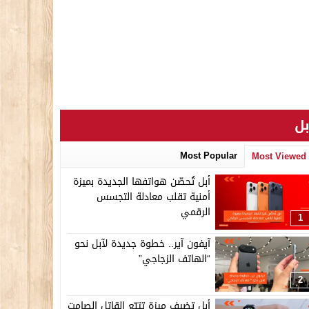
بل
Most Popular
Most Viewed
أبل تُحصّن هواتفها الجديدة بميزة
أمنية تقلب معادلة التجسس
الرقمي
1
آيفون آير.. خطوة جديدة لآبل نحو
“الهاتف الزجاجي”
2
أبل تضيف ميزة تتبّع القاتل الصامت