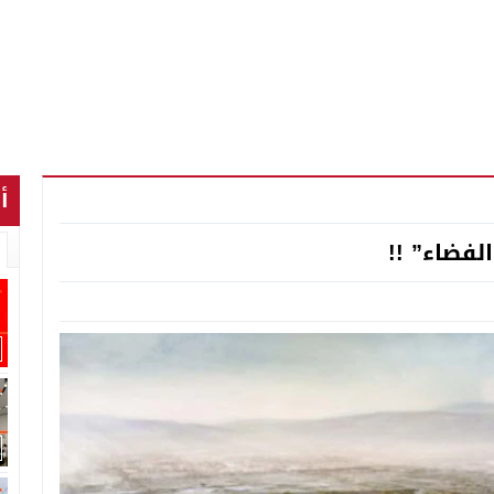
أ
فضاء” !!