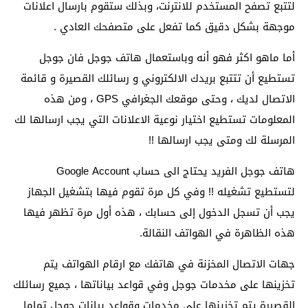
لتتبع تصفح المستخدم للانترنت، وبذلك ستقوم بارسال اعلانات
موجهة بشكل دقيق كما تفعل على متصفحك العادي .
أما ماهو اكثر فهو أنه وباستعمال هاتف جوجل فان جوجل
تستطيع أن تتتبع بريدك الالكتروني و رسائلك القصيرة و قائمة
الاتصال لديك ، وحتى موقعك الجغرافي GPS ، ومن هذه
المعلومات تستطيع اختيار نوعية الاعلانات التي يجب ارسالها لك
المرسلة لك ومتى يجب ارسالها !!
هاتف جوجل الفريد يحتاج الى حساب Google Account
لتستطيع تشغيله !! وفي كل مرة تقوم فيها بتشغيل الجهاز
يجب أن تسجل الدخول إلى حسابك ، هذه أول مرة تظهر فيها
هذه الظاهرة في الهواتف النقالة.
جهات الاتصال المخزنة في هاتفك مع ارقام الهواتف يتم
تخزينها على مخدمات جوجل وفي قواعد بياناتها ، جميع رسائلك
القصيرة يتم تخزينها على مخدمات وقواعد بيانات جوجل تماما