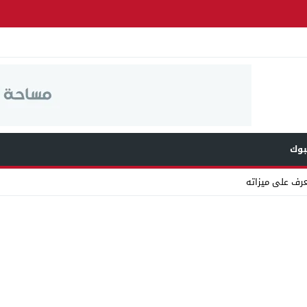
وك
عرف على ميزاته