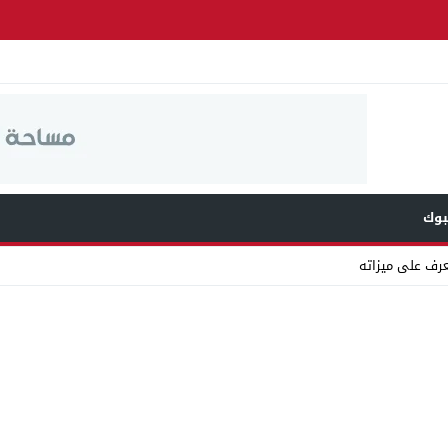
وك
عرف على ميزاته