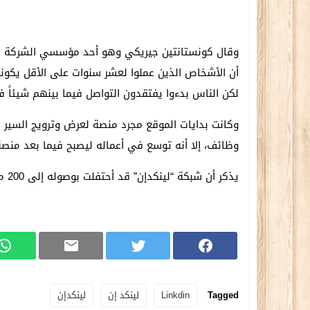
أن الأشخاص الذين عملوا لعشر سنوات على الأقل يكونو
لكن الناس بدءوا يفتقدون التواصل فيما بينهم شيئاً 
وكانت بدايات الموقع مجرد منصة لعرض وترويج السير ا
وظائف، إلا أنه توسع في أعماله ليصبح فيما بعد منصة
يذكر أن شبكة “لينكدإن” قد أحتفلت بوصوله إلى 200 مليون عضو في مطلع شهر يناير من العام الجاري 2013 .
Tagged
Linkdin
لينكد إن
لينكدإن