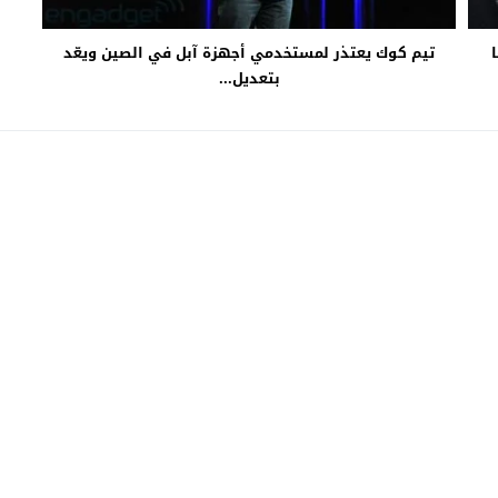
ا
تيم كوك يعتذر لمستخدمي أجهزة آبل في الصين ويعّد
بتعديل...