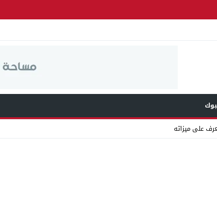
وك
عرف على ميزاته