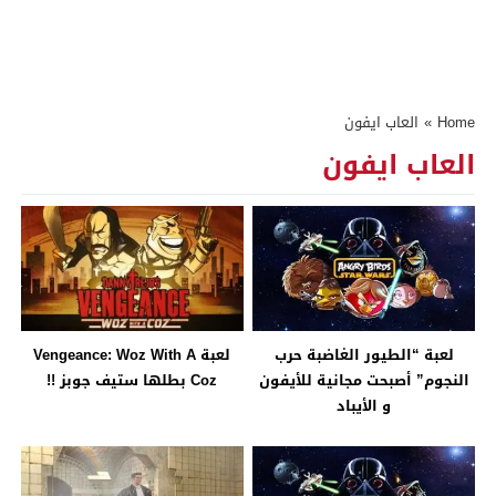
Home
»
العاب ايفون
العاب ايفون
لعبة “الطيور الغاضبة حرب
لعبة Vengeance: Woz With A
النجوم” أصبحت مجانية للأيفون
Coz بطلها ستيف جوبز !!
و الأيباد