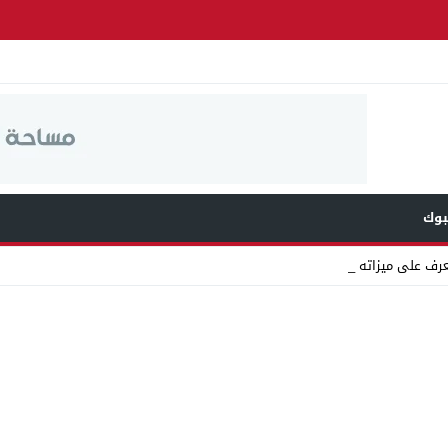
وك
عرف على ميزاته