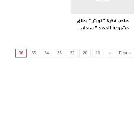
صاحب فكرة ” تويتر ” يطلق
مشروعه الجديد ” سنجاب...
36
35
34
33
32
20
10
«
« First