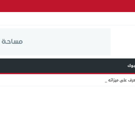
وك
عرف على ميزاته