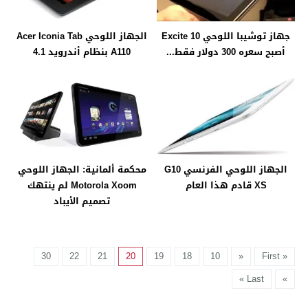
جهاز توشيبا اللوحي Excite 10
الجهاز اللوحي Acer Iconia Tab
أصبح سعره 300 دولار فقط...
A110 بنظام أندرويد 4.1
الجهاز اللوحي الفرنسي G10
محكمة ألمانية: الجهاز اللوحي
XS قادم هذا العام
Motorola Xoom لم ينتهك
تصميم الأيباد
30
22
21
20
19
18
10
«
« First
Last »
»