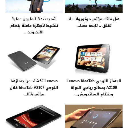
هل فاتك مؤتمر موتورولا .. لا
شميدت : 1.3 مليون عملية
تقلق .. تابعه معنا...
تنشيط لأجهزة عاملة بنظام
الأندرويد...
الجهاز اللوحي Lenovo IdeaTab
Lenovo تكشف عن جهازها
A2109 بمعالج رباعي النواة
اللوحي IdeaTab A2107 خلال
وبنظام الساندويش...
مؤتمر IFA...