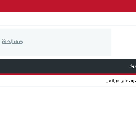
وك
عرف على ميزاته