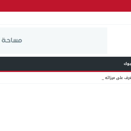
وك
عرف على ميزاته