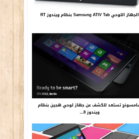
الجهاز اللوحي Samsung ATIV Tab بنظام ويندوز RT
مسونج تستعد للكشف عن جهاز لوحي هجين بنظام
ويندوز 8...