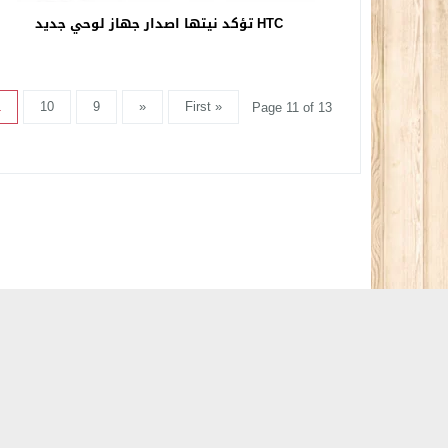
HTC تؤكد نيتها اصدار جهاز لوحي جديد
1
10
9
«
« First
Page 11 of 13