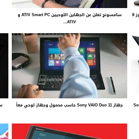
توشيبا تكشف عن الألترابوك Satellite U925t بنظام ويندوز 8
سامسونج تعلن عن الجهاين اللوحيين ATIV Smart PC و
ATIV...
جهاز Sony VAIO Duo 11 حاسب محمول وجهاز لوحي معاً
سا