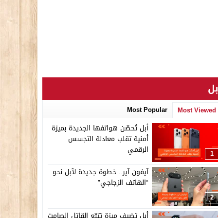
بل
Most Popular
Most Viewed
أبل تُحصّن هواتفها الجديدة بميزة
أمنية تقلب معادلة التجسس
الرقمي
1
آيفون آير.. خطوة جديدة لآبل نحو
“الهاتف الزجاجي”
2
أبل تضيف ميزة تتبّع القاتل الصامت