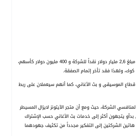
هذا وقد قالت أبل أن الصفقة قامت على أن تدفع أبل مبلغ 2,6 مليار دولار نقداً للشركة و 400 مليون دولار كأسهم،
 كوك، ولهذا فقد تأخر إتمام الصفقة.
 تحت إدارة أبل في قطاع الموسيقى و بث الأغاني، كما أنهم سيعملان على ربط
شركة أبل على Beats صفعة قوية لمنافسي الشركة، حيث ومع أن متجر الآيتونز لايزال المسيطر
ن بدأو يتجهون أكثر إلى خدمات بث الأغاني حسب الإشتراك
واذ الأخير سيعيد هاتين الشركتين إلى التفكير مجدداً من تكثيف جهودهما