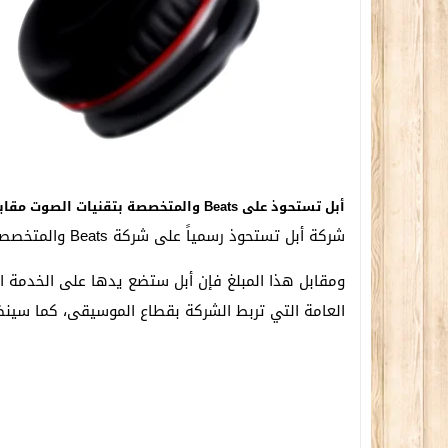
أبل تستحوذ على Beats والمتخصصة بتقنيات الصوت مقابل 3 مليار دولار
شركة أبل تستحوذ رسمياً على شركة Beats والمتخصصة في تقنيات الصوت مقابل مبلغ 3 مليار دولار أمريكي.
ومقابل هذا المبلغ فإن أبل ستضع يدها على الخدمة ا
العامة التي تربط الشركة بقطاع الموسيقى، كما سينضم نجم الراب Dr. Dre و المؤلف y Iovine