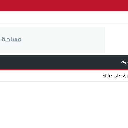
وك
عرف على ميزاته