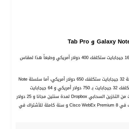
ونبدأ بأسعار الجهاز اللوحي Tab Pro حيث أن نسخة الـ 16 جيجابايت ستكلفك 400 دولار أمريكي وطبعاً هذا لمقاس
أما سعر الجهاز اللوحي Tab Pro مقاس 12.2 أنش بسعة 32 جيجابايت ستكلفك 650 دولار أمريكي، أما سلسلة Note
Pro والتي تركز على استخدام القلم الضوئي فأنها ستكلفك 32 جيجابايت بـ 750 دولار أمريكي و 64 جيجابايت
ستكلفك 850 دولار أمريكي وستحصل على 50 جيجابايت من التخزين السحابي Dropbox لمدة سنتين مجانا و 25 دولار
أمريكي لمتجر جوجل بلاي وستة أشهر مجانية للأشتراك في Cisco WebEx Premium 8 و سنة كاملة للأشتراك في