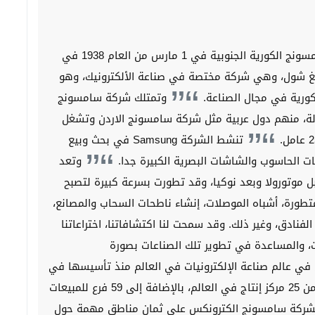
تأسست شركة سامسونج الكورية الجنوبية في 1 مارس من العام 1938 في
نغ شول، وهي شركة مختصة في صناعة الألكترونيك، وهو
كورية في مجال الصناعة.
وتمتلك شركة سامسونج
مكاتب في 58 دولة، منهم دول عربية مثل شركة سامسونج الاردن وتشغل
تنشط الشركة Samsung في بحث وبيع
الحاسوب والشاشات البصرية الكبيرة جدا.
وتعد
لنقالة قبل موتورولا وبعد نوكيا، وقد تطورت بسرعة كبيرة لتصبح
طورة، أشباه الموصلات، إنشاء ناطحات السحاب والمصانع،
 الفنادق، وغير ذلك. وقد سمحت لنا اكتشافاتنا، اختراعاتنا
ات، والمساعدة في تطوير تلك الصناعات بصورة
ي عالم صناعة الإلكترونيات في العالم منذ تأسيسها في
عام 1969م. تضم سامسونج الكترونكس اليوم أكثر من 25 مركز إنتاج في العالم، بالإضافة إلى 59 فرع للمبيعات
ة العالمية لشركة سامسونج الكترونكس على ثمان مناطق مهمة حول