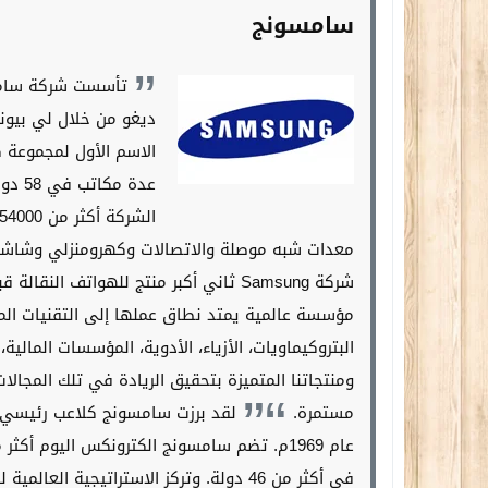
سامسونج
ديغو من خلال لي بيو
الاسم الأول لمجموعة 
عدة 
الشركة أكثر من 254000 عامل.
معدات شبه موصلة والاتصالات وكهرومنزلي وشاشات 
شركة Samsung ثاني أكبر منتج للهواتف ا
مؤسسة عالمية يمتد نطاق عملها إلى التقنيات المت
البتروكيماويات، الأزياء، الأدوية، المؤسسات المالية،
ومنتجاتنا المتميزة بتحقيق الريادة في تلك المجال
مستمرة.
لقد برزت سامسونج كلاعب رئيسي ف
في أكثر من 46 دولة. وتركز الاستراتيجي