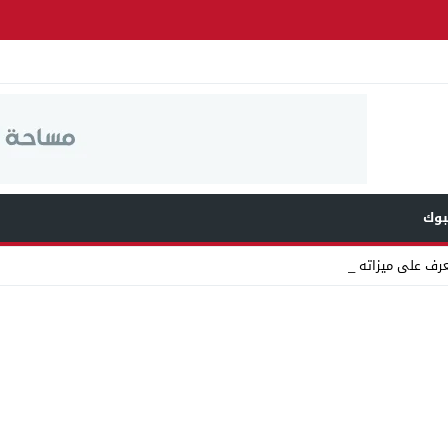
وك
عرف على ميزاته