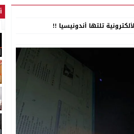
أ
لكترونية تلتها أندونيسيا !!