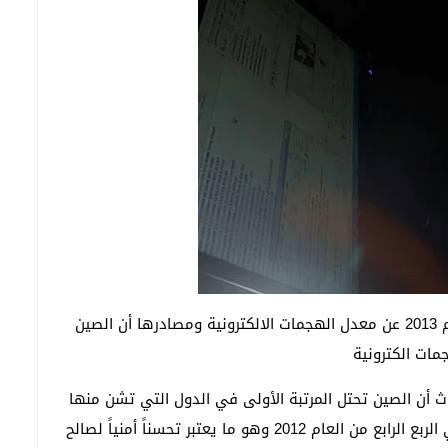
كشفت دراسة أمنية جديدة خاصة بالربع الأول من العام 2013 عن معدل الهجمات الالكترونية ومصادرها أن الصين
ات الكترونية
اسة التق قامت بها مؤسسة Akamai للأبحاث أن الصين تحتل المرتبة الأولى في الدول التي تشن منها
الهجمات الالكترونية بنسبة 34% بعد أنا كانت 41% في الربع الرابع من العام 2012 وهو ما يعتبر تحسناً أمنياً لصالح