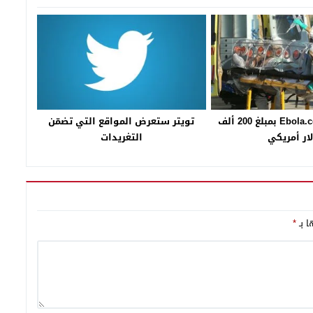
بيع دومين Ebola.com بمبلغ 200 ألف
تويتر ستعرض المواقع التي تضمّن
ار أمريكي
التغريدات
ا بـ
*