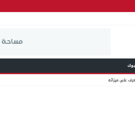
وك
عرف على ميزاته