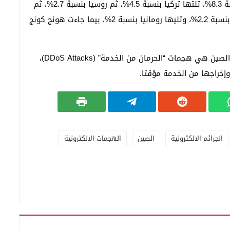
أما المرتبة الثالثة في الولايات المتحدة الأمريكية بنسبة 8.3%، تلتها تركيا بنسبة 4.5%، ثم روسيا بنسبة 2.7%، ثم
الهند بنسبة 2.6%، ثم تايوان بنسبة 2.5%، ثم البرازيل بنسبة 2.2%، وتليها رومانيا بنسبة 2%، بيما جاءت هونج كونج
ولعل من أبرز أنواع الهجمات الالكتروينة التي تشن من الصين هي هجمات “الحرمان من الخدمة” (DDoS Attacks)،
إخراجها من الخدمة مؤقتا.
الجرائم الالكترونية
الصين
الهجمات الالكترونية