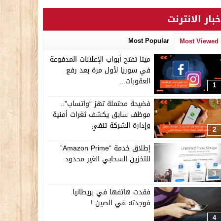
خبار الانترنت
Most Popular
Most Viewed
ميتا تفتح أبواب الإعلانات المدفوعة
في سوريا لأول مرة بعد رفع
العقوبات...
1
فضيحة محتملة تهز “واتساب”..
موظف سابق يكشف ثغرات أمنية
وإدارة الشركة تنفي
2
إطلاق خدمة “Amazon Prime”
للتخزين السحابي الغير محدود
3
فقدت هاتفها في بريطانيا
فوجدته في الصين !
4