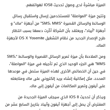
الميزة مباشرةً لدى وصول تحديث IOS8 لهواتفهم.
وتتيح ميزة “المواصلة” للمستخدمين إرسال واستقبال رسائل
الوسائط والرسائل القصيرة “SMS، MMS” من أجهزة “ماك” و
أجهزة “آيباد”، ويعتقد بأن الشركة أخّرت دعمها بسبب انتظار
طرح الإصدار الجديد من نظام التشغيل OS X Yosemite لأجهزة
الماك.
ومن الملاحظ بأن ميزة تمرير الرسائل القصيرة والوسائط “SMS،
MMS” هي الجزء الوحيد الذي تم تأجيله في ميزة “المواصلة”،
في حين أن الخصائص الأخرى لهذه الميزة ستصل في موعدها
المحدد، مثل إمكانية إنشاء بريد إلكتروني على ماك ومتابعته
على آيفون وتمرير المكالمات من آيفون إلى ماك.
ويذكر أن تحديث IOS 8 الذي سيجلب الميزة الجديدة من
المفترض أن يصل إلى أجهزة آيفون وآيباد بتاريخ السابع عشر من