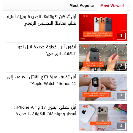
Most Popular
Most Viewed
أبل تُحصّن هواتفها الجديدة بميزة أمنية
تقلب معادلة التجسس الرقمي
1
آيفون آير.. خطوة جديدة لآبل نحو
“الهاتف الزجاجي”
2
أبل تضيف ميزة تتبّع القاتل الصامت إلى
Apple Watch “Series 11”
3
أبل تطلق آيفون 17 و iPhone Air ..
أسعار ومواصفات الهواتف الجديدة...
4