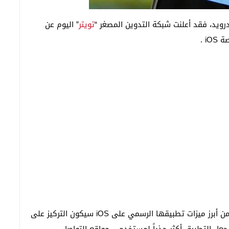
ويد، فقد أعلنت شبكة التدوين المصغر “
تويتر
” اليوم عن
i .
وبحسب تقرير لموقع “AllThingsD” فقد قالت تويتر أن من أبرز ميزات تطبيقها الرسمي على iOS سيكون التركيز على