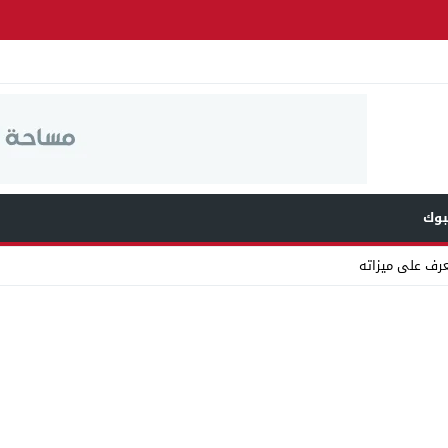
وك
عرف على ميزاته