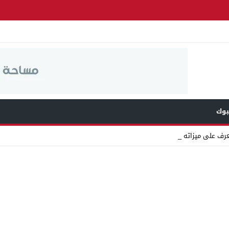
وك
عرف على ميزاته