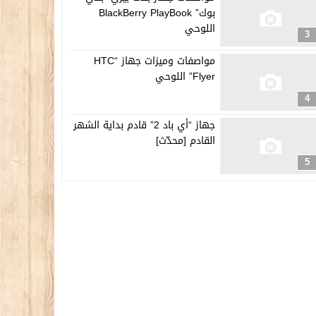
بوك” BlackBerry PlayBook
اللوحي
3
مواصفات وميزات جهاز “HTC
Flyer” اللوحي
4
جهاز “أي باد 2” قادم بداية الشهر
القادم [محدّث]
5