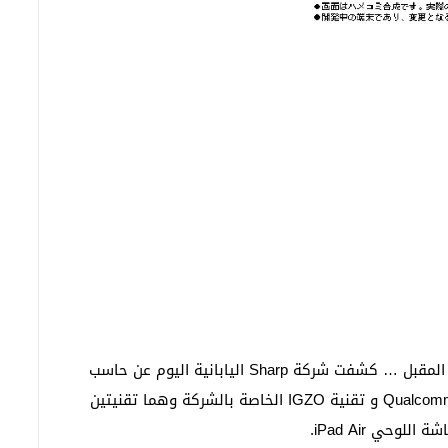
جهاز لوحي جديد من شارب بتقنيات فريدة خلال العام المقبل … كشفت شركة Sharp اليابانية اليوم عن حاسب
لوحي جديد مدعم بتقنيات الألوان Mirasol من شركة Qualcomm و تقنية IGZO الخاصة بالشركة وهما تقنيتين