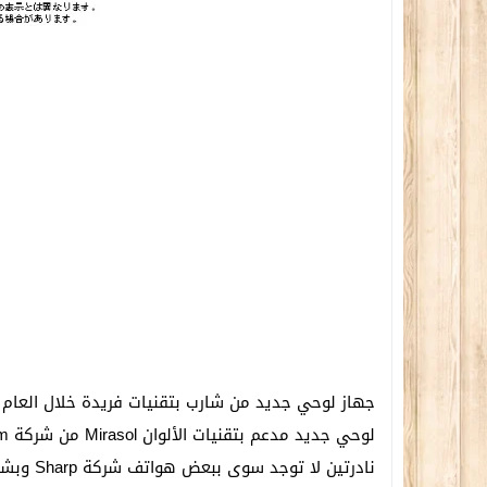
نادرتين لا توجد سوى ببعض هواتف شركة Sharp وبشاشة اللوحي iPad Air.