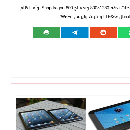
هذا وسيأـي لوحي شارب الجديد بشاشة من حجم 7 بوصات بدقة 1280×800 وبمعالج Snapdragon 800، وأما نظام