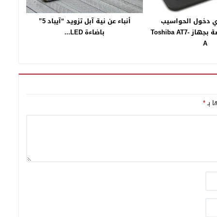
ي دخول الحواسيب
أنباء عن نية آبل تزويد “آيباد 5”
اللوحية الرخيصة بجهاز Toshiba AT7-
باضاءة LED...
A
ا بـ
*