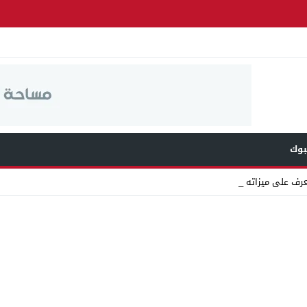
وك
عرف على ميزاته