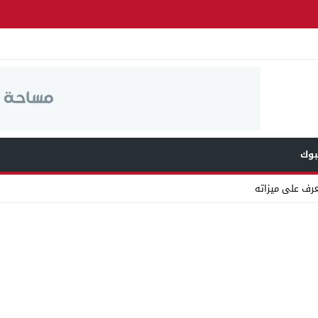
وك
عرف على ميزاته