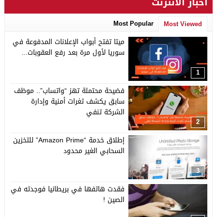
أخبار الانترنت
Most Popular
Most Viewed
ميتا تفتح أبواب الإعلانات المدفوعة في
سوريا لأول مرة بعد رفع العقوبات...
1
فضيحة محتملة تهز “واتساب”.. موظف
سابق يكشف ثغرات أمنية وإدارة
الشركة تنفي
2
إطلاق خدمة “Amazon Prime” للتخزين
السحابي الغير محدود
3
فقدت هاتفها في بريطانيا فوجدته في
الصين !