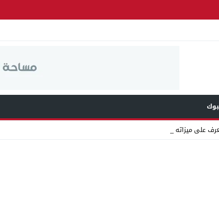
وك
عرف على ميزاته