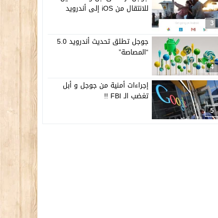
للانتقال من iOS إلى أندرويد
3
جوجل تطلق تحديث أندرويد 5.0
“المصاصة”
4
إجراءات أمنية من جوجل و أبل
تغضب الـ FBI !!
5