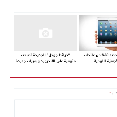
دراسة: آبل تحصد 60% من عائدات
“خرائط جوجل” الجديدة أصبحت
أجهزة اللوحية
متوفرة على الأندرويد وبميزات جديدة
ا بـ
*