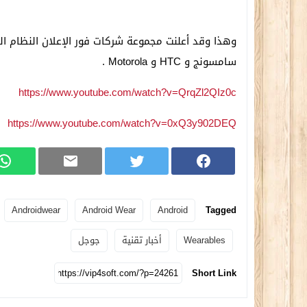
سامسونج و HTC و Motorola .
https://www.youtube.com/watch?v=QrqZl2QIz0c
https://www.youtube.com/watch?v=0xQ3y902DEQ
Androidwear
Android Wear
Android
Tagged
Wearables
أخبار تقنية
جوجل
Short Link