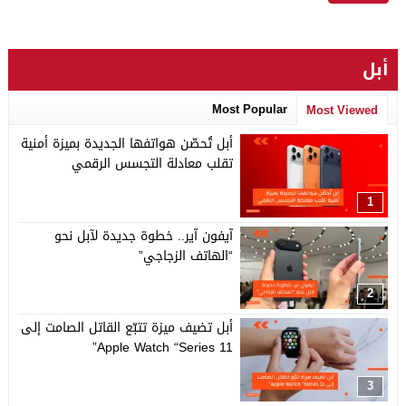
أبل
Most Popular
Most Viewed
أبل تُحصّن هواتفها الجديدة بميزة أمنية
تقلب معادلة التجسس الرقمي
1
آيفون آير.. خطوة جديدة لآبل نحو
“الهاتف الزجاجي”
2
أبل تضيف ميزة تتبّع القاتل الصامت إلى
Apple Watch “Series 11”
3