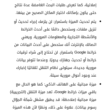
إملائية، كما تعرض طلبات البحث الغامضة عدة نتائج
حتى يكون بإمكانك اختيار المكان الصحيح من بينها.
يتم تحديث الميزة باستمرار: لن يلزمك إجراء تحديث أو
تنزيل ملفات، وستحصل دائمًا على أحدث الخرائط
والأنشطة التجارية والمعلومات المرورية. ويعني
اتصالك بالإنترنت أنك ستحصل على أحدث البيانات من
خرائط Google باستمرار. لن تحتاج إلى شراء ترقيات
خرائط أو تحديث جهازك يدويًا. وعندما تتوفر بيانات
مرورية جديدة، سيتولى نظام التنقل تلقائيًا إخبارك
عند وجود أحوال مرورية سيئة.
ميزة مجانية على الهاتف الذكي: كما هو الحال مع
باقي ميزات خرائط Google، تعد ميزة التنقل (التجريبية)
ميزة مجانية (ملاحظة: قد يطبق مشغل شبكة الجوّال
رسوم بيانات). علاوة على ذلك، ونظرًا لأن هذه الميزة