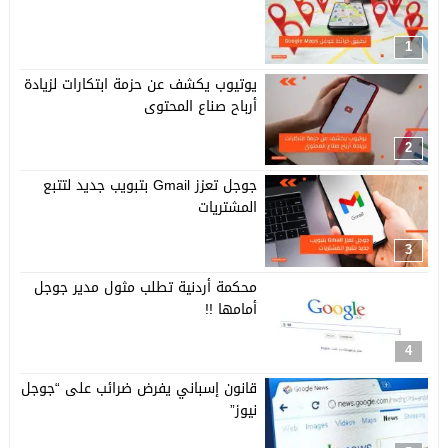
1
يوتيوب يكشف عن حزمة ابتكارات لزيادة
أرباح صناع المحتوى
2
جوجل تعزز Gmail بتبويب جديد لتتبع
المشتريات
3
محكمة أردنية تطلب مثول مدير جوجل
أمامها !!
4
قانون إسباني يفرض ضرائب على “جوجل
نيوز”