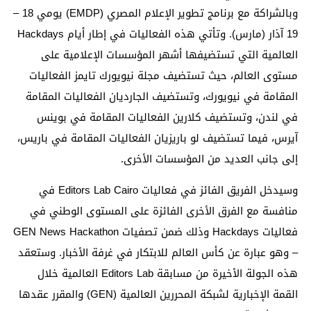
وبالشراكة مع برنامج تطوير الإعلام المصري (EMDP) يومي 18 –
19 آذار (مارس). وتأتي هذه الفعاليات في إطار أيام Hackdays
العالمية التي تستضيفها أشهر المؤسسات الإعلامية على
مستوى العالم، حيث تستضيف مجلة نيويورك تايمز الفعاليات
المقامة في نيويورك، وتستضيف الجارديان الفعاليات المقامة
في لندن، وتستضيف كلارين الفعاليات المقامة في بوينس
آيرس، فيما تستضيف لو باريزيان الفعاليات المقامة في باريس،
إلى جانب العديد من المؤسسات الأخرى.
وسيدخل الفريق الفائز في فعاليات Editors Lab Cairo في
منافسة مع الفرق الأخرى الفائزة على المستوى الوطني في
فعاليات Hackdays وذلك ضمن تصفيات GEN News Hackathon
– وهو عبارة عن كأس العالم للابتكار في غرفة الأخبار. وستعقد
هذه الجولة الأخيرة من مسابقة Editors Lab العالمية خلال
القمة الإخبارية لشبكة المحررين العالمية (GEN) والمقرر عقدها