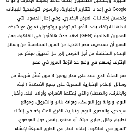
الكبيرة. ويستعين الصحفيون بصفة خاصة بشبكة الإنترنت وأدوات
Google في إعداد التقارير الإخبارية، والرسوم التوضيحية للبيانات،
وتحسين إمكانيات العرض الإخباري. وفي إطار الجهود التي
نبذلها للارتقاء بهذا الأمر، تم توقيع بروتوكول تعاون مع شبكة
المحررين العالمية (GEN) لعقد حدث هاكثون في القاهرة، ومن
المقرر أن تستضيف مصر العديد من الفرق المتنافسة من وسائل
الإعلام المختلفة من أجل التوصل إلى حل تطبيق مبتكر عبر
الإنترنت يُسهم في وضع حد لأزمة المرور في مصر.
ضم الحدث الذي عقد على مدار يومين 8 فرق تُمثّل شريحة من
وسائل الإعلام الإخبارية المصرية على جميع الأصعدة (البث،
والإنترنت، والصحف) والتي يُمثلها الأهرام، وأولاد البلد، وأخبار
اليوم، وبوابة روز اليوسف، وبوابة يناير، والشروق، وموقع
سرمدي، والمصري اليوم. وتباريت الفرق المشاركة في إنشاء
تطبيق جوّال إخباري مبتكر أو محتوى رقمي حول الموضوع:
“المرور في القاهرة : إعادة النظر في الطرق المتبعة لإنشاء