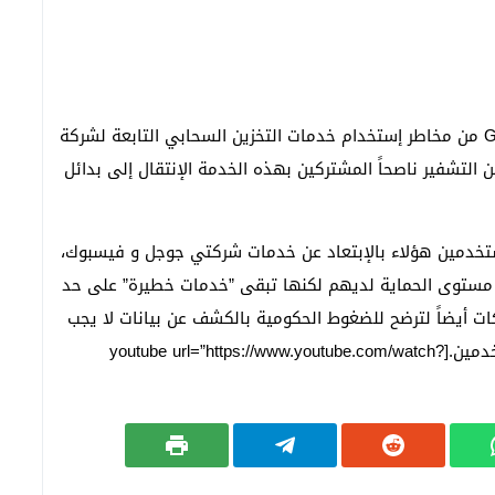
فقد حذر سنودن في مقابلة عبر خدمة Google Hangout من مخاطر إستخدام خدمات التخزين السحابي التابعة لشركة
لتشفير ناصحاً المشتركين بهذه الخدمة الإنتقال إلى بدائل
خدمين هؤلاء بالإبتعاد عن خدمات شركتي جوجل و فيسبوك،
 مستوى الحماية لديهم لكنها تبقى ”خدمات خطيرة” على حد
 أيضاً لترضح للضغوط الحكومية بالكشف عن بيانات لا يجب
أن تكشف عنها وهو ما يعد إنتهاكاً لخصوصية المستخدمين.[youtube url=”https://www.youtube.com/watch?