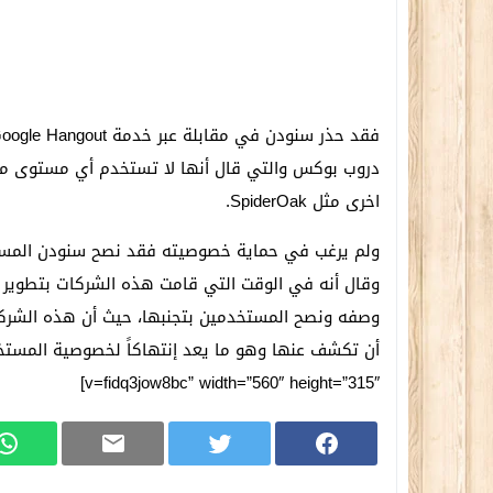
دروب بوكس والتي قال أنها لا تستخدم أي مستوى من ا
اخرى مثل SpiderOak.
ولم يرغب في حماية خصوصيته فقد نصح سنودن المست
وقال أنه في الوقت التي قامت هذه الشركات بتطوير
وصفه ونصح المستخدمين بتجنبها، حيث أن هذه الشركات
v=fidq3jow8bc” width=”560″ height=”315″]