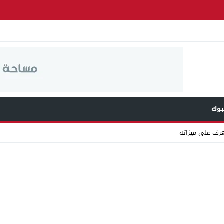
وك
عرف على ميزاته