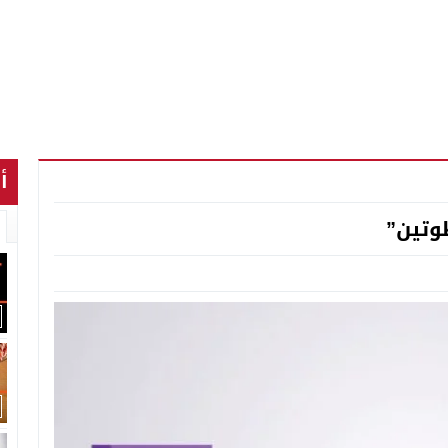
أ
وتين”