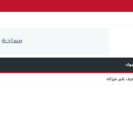
وك
عرف على ميزاته