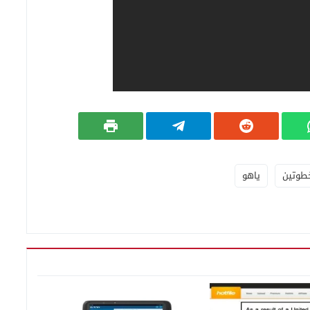
خطوتين
ياهو