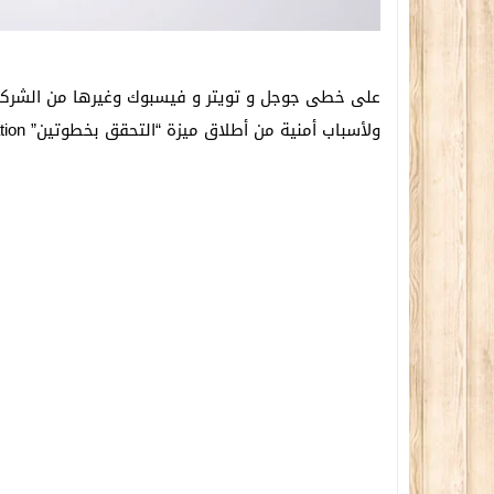
على خطى جوجل و تويتر و فيسبوك وغيرها من الشركا
ولأسباب أمنية من أطلاق ميزة “التحقق بخطوتين” Two-Step Verification وذلك في كافة خدماتها .