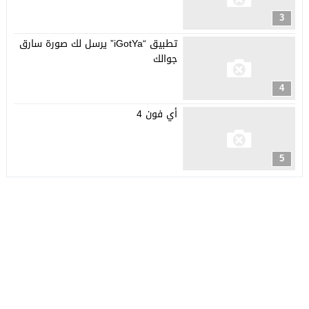
3
تطبيق “iGotYa” يرسل لك صورة سارق
جوالك
4
أي فون 4
5