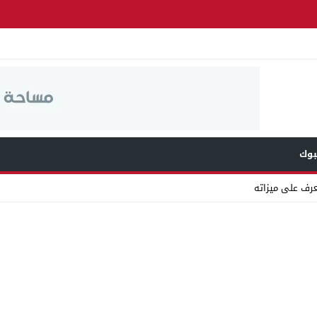
وك
عرف على ميزاته