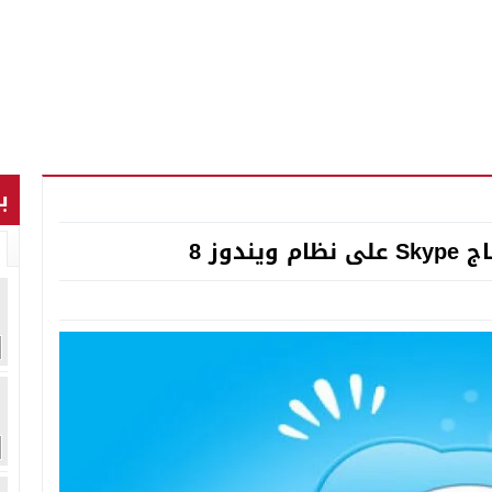
ب
وز 8