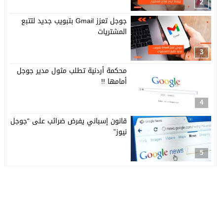
2
جوجل تعزز Gmail بتبويب جديد لتتبع
المشتريات
3
محكمة أردنية تطلب مثول مدير جوجل
أمامها !!
4
قانون إسباني يفرض ضرائب على “جوجل
نيوز”
5