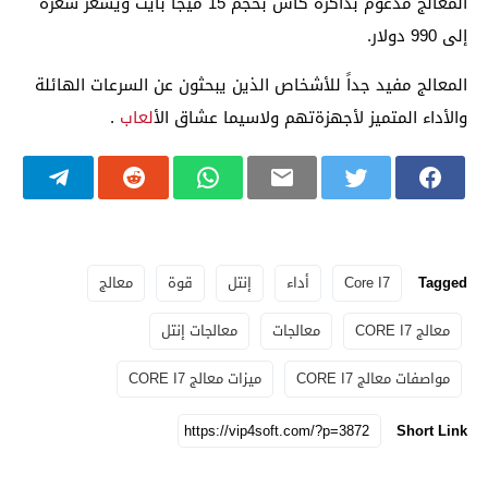
المعالج مدعوم بذاكرة كاش بحجم 15 ميجا بايت ويسعر سعره
إلى 990 دولار.
المعالج مفيد جداً للأشخاص الذين يبحثون عن السرعات الهائلة
والأداء المتميز لأجهزةتهم ولاسيما عشاق ال
ألعاب
.
Tagged
Core I7
أداء
إنتل
قوة
معالج
معالج CORE I7
معالجات
معالجات إنتل
مواصفات معالج CORE I7
ميزات معالج CORE I7
Short Link