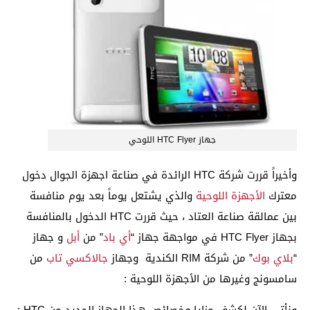
جهاز HTC Flyer اللوحي
وأخيراً قررت شركة HTC الرائدة في صناعة اجهزة الجوال دخول
معترك
الأجهزة اللوحية
والذي يشتعل يوماً بعد يوم منافسة
بين عمالقة صناعة العتاد ، حيث قررت HTC الدخول بالمنافسة
بجهاز
HTC Flyer في مواجهة جهاز “
أي باد
” من
أبل
و جهاز
“
بلاي بوك
” من شركة RIM الكندية وجهاز
جالاكسي تاب
من
سامسونج وغيرها من الأجهزة اللوحية :
ونأتي الآن لكشف مزايا وخصائص هذا الجهاز الجديد من HTC :