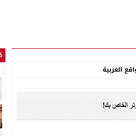
ك
قع العربية