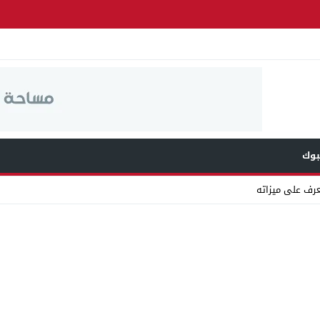
وك
عرف على ميزاته