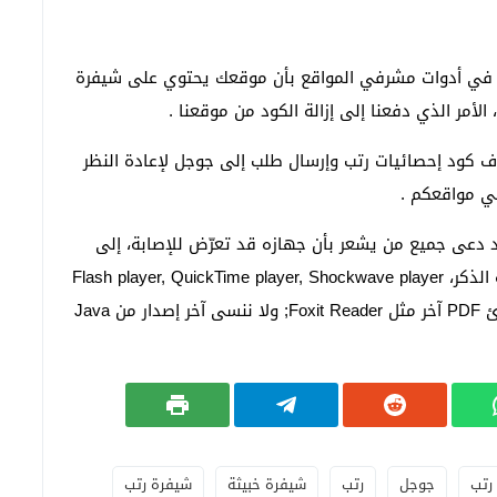
في أدوات مشرفي المواقع بأن موقعك يحتوي على شيفرة
 الأمر الذي دفعنا إلى إزالة الكود من موقعنا .
ف كود إحصائيات رتب وإرسال طلب إلى جوجل لإعادة النظر
في مواقعكم .
د دعى جميع من يشعر بأن جهازه قد تعرّض للإصابة، إلى
القيام بتثبيت آخر إصدارات من مشغلات الملتميديا آنفة الذكر، Flash player, QuickTime player, Shockwave player
وبالطبع آخر إصدار من Adobe Reader أو استبداله بقارئ PDF آخر مثل Foxit Reader; ولا ننسى آخر إصدار من Java
رتب
جوجل
رتب
شيفرة خبيثة
شيفرة رتب