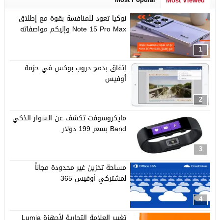
Most Viewed
نوكيا تعود للمنافسة بقوة مع إطلاق
Note 15 Pro Max وإليكم مواصفاته
1
إتفاق بدمج دروب بوكس في حزمة
أوفيس
2
مايكروسوفت تكشف عن السوار الذكي
Band بسعر 199 دولار
3
مساحة تخزين غير محدودة مجاناً
لمشتركي أوفيس 365
4
تغيير العلامة التجارية لأجهزة Lumia