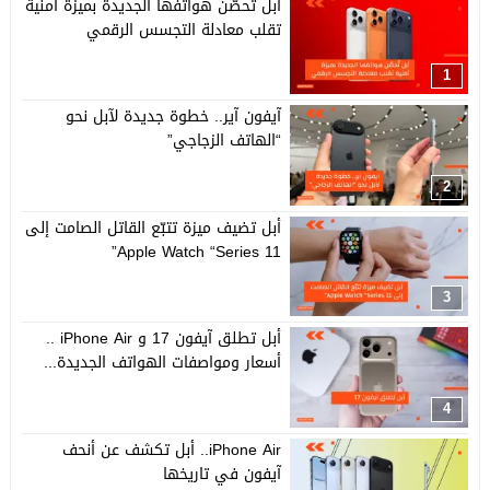
أبل تُحصّن هواتفها الجديدة بميزة أمنية
تقلب معادلة التجسس الرقمي
1
آيفون آير.. خطوة جديدة لآبل نحو
“الهاتف الزجاجي”
2
أبل تضيف ميزة تتبّع القاتل الصامت إلى
Apple Watch “Series 11”
3
أبل تطلق آيفون 17 و iPhone Air ..
أسعار ومواصفات الهواتف الجديدة...
4
iPhone Air.. أبل تكشف عن أنحف
آيفون في تاريخها