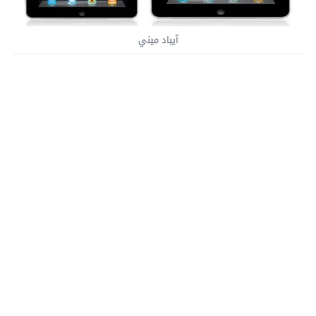
آيباد ميني