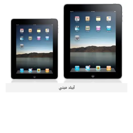
آيباد ميني