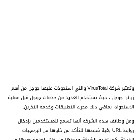
وتعتبر شركة VirusTotal والتي استحوذت عليها جوجل من أهم
زبائن جوجل ، حيث تستخدم العديد من خدمات جوجل قبل عملية
الاستحواذ، بمافي ذلك محرك التطبيقات وخدمة التخزين.
ومن وظائف هذه الشركة أنها تسمح للمستخدمين بإدخال
روابط URL بغية فحصها للتأكد من خلوها من البرمجيات
الخبيثة. كما تقدم الشركة خدمتها من خلال إضافة Plugin في