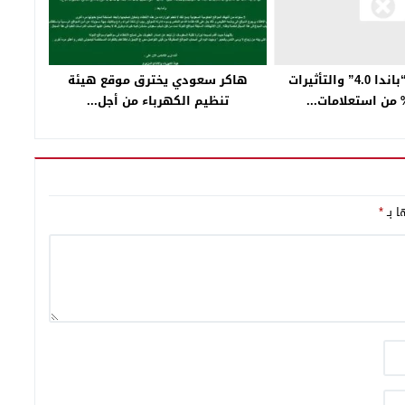
هاكر سعودي يخترق موقع هيئة
جوجل تطلق “باندا 4.0” والتأثيرات
تنظيم الكهرباء من أجل...
ا بـ
*