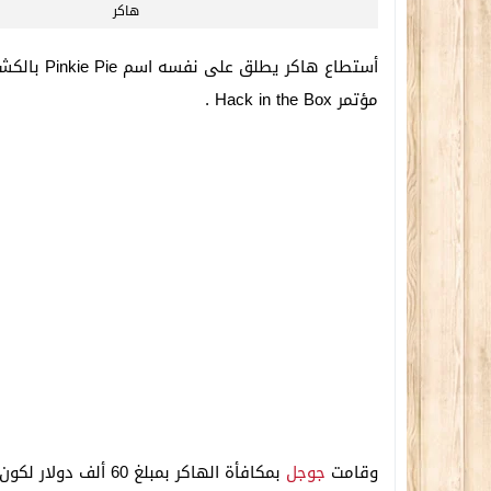
هاكر
أستطاع هاك
مؤتمر Hack in the Box .
وقامت
جوجل
بمكافأة الهاكر بمبل