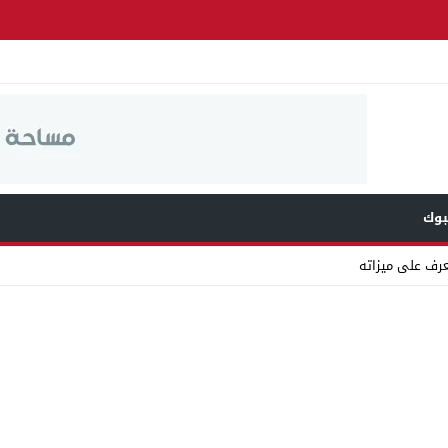
وك
عرف على ميزاته