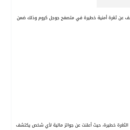
ر يطلق على نفسه اسم Pinkie Pie بالكشف عن ثغرة أمنية خطيرة في متصفح جوجل كروم وذلك ضمن
غ 60 ألف دولار لكون الثغرة خطيرة، حيث أعلنت عن جوائز مالية لأي شخص يكتشف