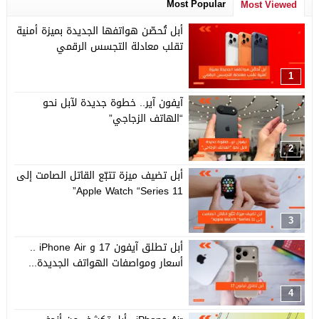
Most Popular
Most Viewed
أبل تُحصّن هواتفها الجديدة بميزة أمنية
تقلب معادلة التجسس الرقمي
1
آيفون آير.. خطوة جديدة لآبل نحو
“الهاتف الزجاجي”
2
أبل تضيف ميزة تتبّع القاتل الصامت إلى
Apple Watch “Series 11”
3
أبل تطلق آيفون 17 و iPhone Air ..
أسعار ومواصفات الهواتف الجديدة...
4