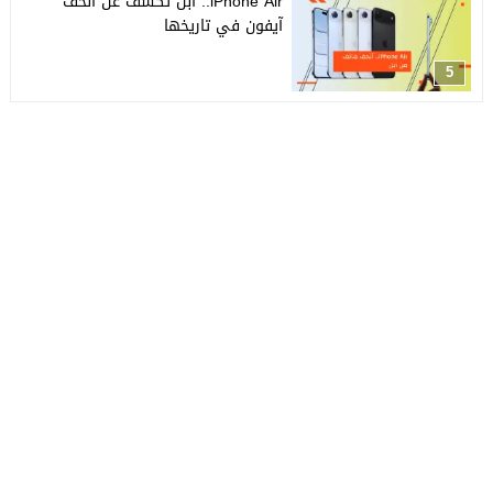
iPhone Air.. أبل تكشف عن أنحف
آيفون في تاريخها
5