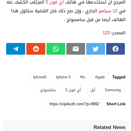
المرجح أن تستخدمها في هاتف
أي فون 5
المرتقب الكشف عنه
في
12 سبتمبر
الجاري ، وإن صح ذلك فان القضية ستكول هذا
الهاتف أيضا من قبل سامسونج .
المصدر:
3
2
1
Iphone5
Iphone 5
Htc
Apple
Tagged
Samsung
أبل
أي فون 5
سامسونج
Short Link
Related News