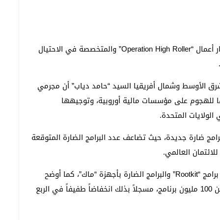
وكشفت مختبرات “مكافي” و”غارديان أناليتك” عن انتشار أعمال “Operation High Roller” والمتخصصة في الاحتيال
رق الأوسط وشمال أفريقيا السيد “حامد دياب” أن مجرمي
ها للهجوم على مؤسسات مالية أوروبية، وتوجيهها
لولايات المتحدة.
صدت حالياً 100 ألف نموذج لبرامج ضارة جديدة، حيث تضاعف عدد البرامج الضارة المتوقعة
للائتمان العالمي.
وكشف تقرير الشركة عن استمرار زيادة معدّلات انتشار برامج “Rootkit” والبرامج الضارة بأجهزة “ماك”، كما أوضح
التقرير وجود زيادة في عدد “مجموعة” البرامج الضارة عن 100 مليون برنامج، مسجلاً بذلك انخفاضاً طفيفاً في الربع