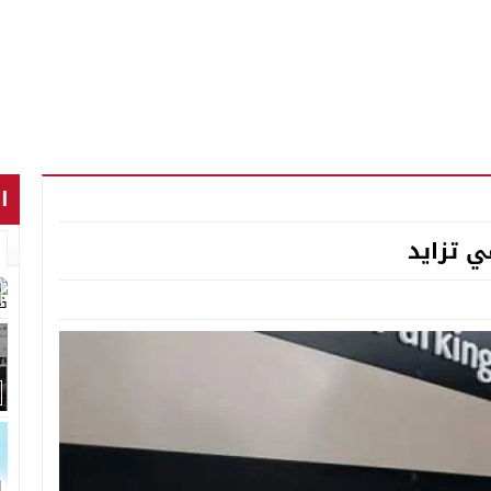
ا
ي تزايد