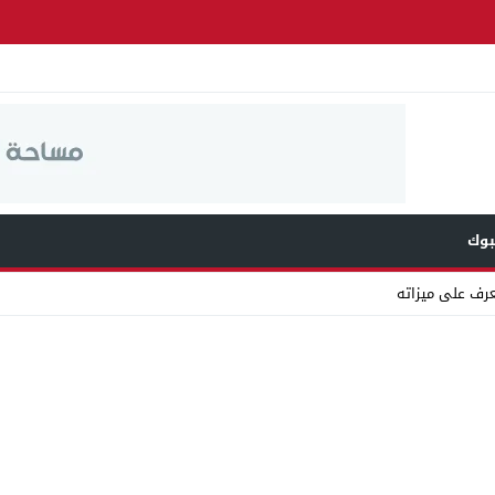
وك
عرف على ميزاته