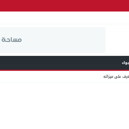
وك
عرف على ميزاته