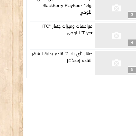
بوك” BlackBerry PlayBook
اللوحي
3
مواصفات وميزات جهاز “HTC
Flyer” اللوحي
4
جهاز “أي باد 2” قادم بداية الشهر
القادم [محدّث]
5