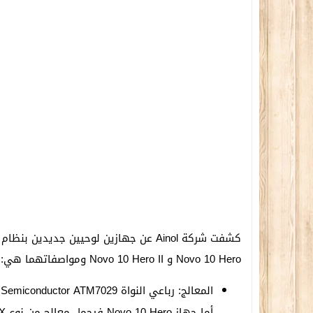
Novo 10 Hero و Novo 10 Hero II ومواصفاتهما هي:
أما جهاز Novo 10 Hero فيحمل معالج من نوع Amlogic 8726-MX