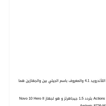
كشفت شركة Ainol عن جهازين لوحيين جديدين بنظام اللأندرويد 4.1 والمعروف باسم الجيلي بين والجهازين هما
المعالج: رباعي النواة Actions Semiconductor ATM7029 بتردد 1.5 جيجاهرتز و هو لجهاز Novo 10 Hero II