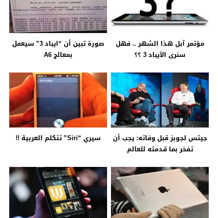
مؤتمر آبل هذا الشهر .. فهل
صورة تبين أن “ايباد 3” سيعمل
سنرى الآيباد 3 ؟؟
بمعالج A6
جيتس لجوبز قبل وفاته: يجب أن
سيري “Siri” تتكلم العربية !!
تفخر بما قدمته للعالم