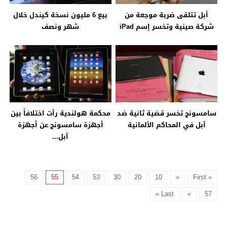
أبل تتلقى ضربة موجعة من
بيع 6 مليون نسخة كيندل خلال
شركة صينية وتخسر إسم iPad
شهر ونصف
سامسونج تخسر قضية ثانية ضد
محكمة هولندية رأت اختلافاً بين
آبل في المحاكم الألمانية
أجهزة سامسونج عن أجهزة
آبل...
56
55
54
53
30
20
10
«
« First
Last »
»
57